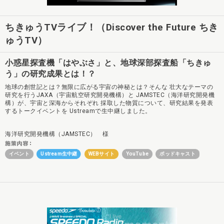
ちきゅうTVライブ！（Discover the Future ちき
ゅうTV）
小惑星探査機「はやぶさ」と、地球深部探査船「ちきゅ
う」の研究成果とは！？
地球の創世記とは？無限に広がる宇宙の神秘とは？そんな 壮大なテーマの
研究を行うJAXA（宇宙航空研究開発機構）と JAMSTEC（海洋研究開発機
構）が、宇宙と深海からそれぞれ 採取した物質について、研究結果を発表
するトークイベントを Ustreamで生中継しました。
海洋研究開発機構（JAMSTEC） 様
イベント
Ustream生中継
WEBサイト
YouTube
ポッドキャスト