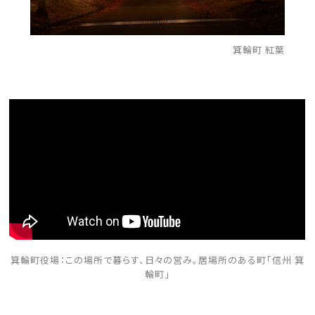
箕輪町 紅葉
箕輪町役場：この場所で暮らす、日々の営み。居場所のある町「信州 箕
輪町」